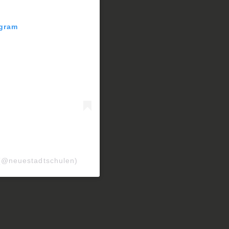
agram
 (@neuestadtschulen)